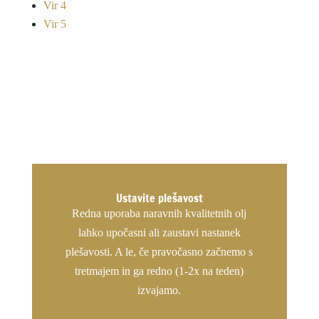
Vir 4
Vir 5
Ustavite plešavost
Redna uporaba naravnih kvalitetnih olj
lahko upočasni ali zaustavi nastanek
plešavosti. A le, če pravočasno začnemo s
tretmajem in ga redno (1-2x na teden)
izvajamo.