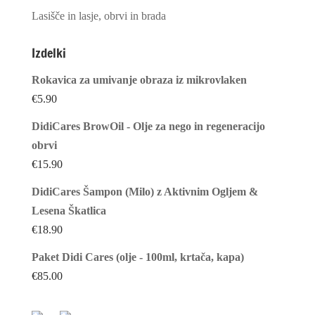
Lasišče in lasje, obrvi in brada
Izdelki
Rokavica za umivanje obraza iz mikrovlaken
€
5.90
DidiCares BrowOil - Olje za nego in regeneracijo
obrvi
€
15.90
DidiCares Šampon (Milo) z Aktivnim Ogljem &
Lesena Škatlica
€
18.90
Paket Didi Cares (olje - 100ml, krtača, kapa)
€
85.00