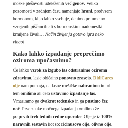
moške plešavosti udeleženih
več genov
. Veliko
pozornosti v zadnjem času namenjajo
hrani,
predvsem
hormonom, ki jo lahko vsebuje, denimo pri umetno
vzrejenih piščancih ali s hormonskimi nadomestki
krmljene živali…
Način življenja gotovo igra neko
vlogo!
Kako lahko izpadanje preprečimo
oziroma upočasnimo?
Če lahko
vzrok za izgubo las odstranimo oziroma
zdravimo
, lasje običajno
ponovno zrasejo
.
DidiCares
olje
nam pomaga, da lasne
mešičke nahranimo
in pri
tem
omilimo
ali celo
ustavimo izpadanje las
.
Vmasiramo ga
dvakrat tedensko
in ga
pustimo čez
noč
. Prve znake močnega izpadanja omilimo že
po
prvih treh tednih redne uporabe
. Olje je iz
100%
naravnih sestavin
kot so:
ricinusovo olje, olivno olje,