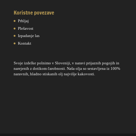
Koristne povezave
Prhljaj
Plešavost
Izpadanje las
Kontakt
Svoje izdelke polnimo v Sloveniji, v naravi prijaznih pogojih in
narejenih z dotikom čarobnosti. Naša olja so sestavljena iz 100%
naravnih, hladno stiskanih olj najvišje kakovosti.