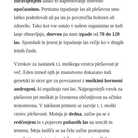
zdravljenjem
lahko to napredovanje bistveno
upočasnimo.
Pretirano izpadanje las ali plešavost smo
lahko podedovali ali pa sta jo povzročila bolezen ali
zdravilo. Tako kot vse ostalo v našem organizmu se tudi
lasje obnavljajo,
dnevno
pa nam i
zpade
od
70 do 120
las
. Spomladi in jeseni je izpadanje las večje ko v drugih
letnih časih.
Vzrokov za nastanek t.i. moškega vzorca plešavosti je
več. Eden izmed njih je znanstveno dokazano tudi
genetski in sicer gre za povezanost z
moškimi hormoni
androgeni
, ki regulirajo rast las. Najpogostejši vzrok za
plešavost pri moških je čezmerna občutljivost na učinke
testosterona. V takšnem primeru se razvije t. i.
moški
vzorec plešavosti
. Motnja je
dedna
, začne pa se z
redčenjem
in s pojavom
puhastih las
na sencih in
temenu. Meja lasišča se na čelu začne postopoma