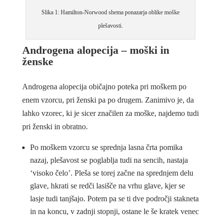
Slika 1: Hamilton-Norwood shema ponazarja oblike moške
plešavosti.
Androgena alopecija – moški in
ženske
Androgena alopecija običajno poteka pri moškem po
enem vzorcu, pri ženski pa po drugem. Zanimivo je, da
lahko vzorec, ki je sicer značilen za moške, najdemo tudi
pri ženski in obratno.
Po moškem vzorcu se sprednja lasna črta pomika
nazaj, plešavost se poglablja tudi na sencih, nastaja
‘visoko čelo’. Pleša se torej začne na sprednjem delu
glave, hkrati se redči lasišče na vrhu glave, kjer se
lasje tudi tanjšajo. Potem pa se ti dve področji stakneta
in na koncu, v zadnji stopnji, ostane le še kratek venec