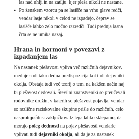
las nad uhlji in na zatilju, kjer pleša nikoli ne nastane.
Po ženskem vzorcu pa se lasišče na vrhu glave redči,
vendar lasje nikoli v celoti ne izpadejo, čeprav se
lasišče lahko zelo močno razredči. Tudi prednja lasna
črta se ne umika nazaj.
Hrana in hormoni v povezavi z
izpadanjem las
Na nastanek plešavosti vpliva več različnih dejavnikov,
mednje sodi tako dedna predispozicija kot tudi dejavniki
okolja. Obstaja tudi več teorij o tem, na kakšen način naj
bi plešavost dedovali. Številni znanstveniki so preučevali
rodovnike družin, v katerih se plešavost pojavlja, vendar
so različne raziskovalne skupine prišle do različnih, celo
nasprotujočih si zaključkov. Iz tega lahko sklepamo, da
morajo
poleg dednosti
na pojav plešavosti vendarle
vplivati tudi
dejavniki okolja
, ali da je za nastanek