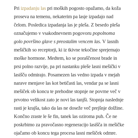
Pri
izpadanju las
pri moških pogosto opažamo, da koža
proseva na temenu, nekaterim pa lasje izpadajo nad
čelom. Posledica izpadanja las je pleša. Z besedo pleša
označujemo v vsakodnevnem pogovoru
popolnoma
golo površino glave s preostalim vencem las.
V lasnih
mešičkih so receptorji, ki iz tkivne tekočine sprejemajo
moške hormone. Medtem, ko se poraščenost brade in
prsi polno razvije, pa pri nastanku pleše lasni mešički v
lasišču odmirajo. Posamezen las vedno izpada v mejah
narave menjave las kot betičasti las, vendar pa se lasni
mešiček ob koncu te prehodne stopnje ne povrne več v
prvotno velikost zato je novi las tanjši. Stopnja naslednje
rasti je krajša, tako da las ne doseže več prejšnje dolžine.
Končno zraste le še fin, tanek las oziroma puh. Če ne
poskrbimo za pravočasno regeneracijo lasišča in mešičke
ojačamo ob koncu tega procesa lasni mešiček odmre.