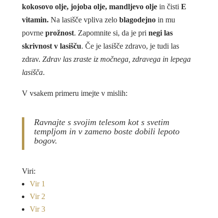
kokosovo olje, jojoba olje, mandljevo olje
in čisti
E
vitamin.
Na lasišče vpliva zelo
blagodejno
in mu
povrne
prožnost
. Zapomnite si, da je pri
negi las
skrivnost v lasišču
. Če je lasišče zdravo, je tudi las
zdrav.
Zdrav las zraste iz močnega, zdravega in lepega
lasišča
.
V vsakem primeru imejte v mislih:
Ravnajte s svojim telesom kot s svetim
templjom in v zameno boste dobili lepoto
bogov.
Viri:
Vir 1
Vir 2
Vir 3