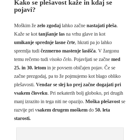
Kako se plešavost kaže in kdaj se
pojavi?
Moškim že
zelo zgodaj
lahko začne
nastajati pleša
.
Kaže se kot
tanjšanje las
na vrhu glave in kot
umikanje sprednje lasne črte
, hkrati pa jo lahko
spremlja tudi
čezmerno mastenje lasišča
. V žargonu
temu rečemo tudi
v
isoko čelo
. Pojavljati se začne
med
25. in 30. letom
in je povsem običajen pojav. Če se
začne prezgodaj, pa to že pojmujemo kot blago obliko
plešavosti.
Vendar se slej ko prej začne dogajati pri
vsakem človeku
. Pri nekaterih bolj globoko, pri drugih
manj izrazito in tega niti ne opazijo.
Moška plešavost
se
razvije pri v
sakem drugem moškem
do
50. leta
starosti.