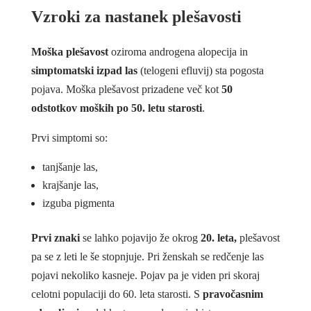
Vzroki za nastanek plešavosti
Moška plešavost
oziroma androgena alopecija in
simptomatski izpad las
(telogeni efluvij) sta pogosta
pojava. Moška plešavost prizadene več kot
50
odstotkov moških po 50. letu starosti
.
Prvi simptomi so:
tanjšanje las,
krajšanje las,
izguba pigmenta
Prvi znaki
se lahko pojavijo že okrog
20. leta,
plešavost
pa se z leti le še stopnjuje. Pri ženskah se redčenje las
pojavi nekoliko kasneje. Pojav pa je viden pri skoraj
celotni populaciji do 60. leta starosti. S
pravočasnim