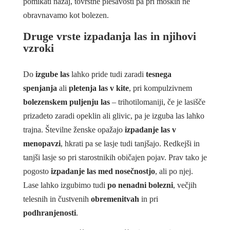
pomikati nazaj, tovrstne plešavosti pa pri moških ne
obravnavamo kot bolezen.
Druge vrste izpadanja las in njihovi
vzroki
Do
izgube las
lahko pride tudi zaradi
tesnega
spenjanja
ali
pletenja las v kite
, pri kompulzivnem
bolezenskem puljenju las
– trihotilomaniji, če je lasišče
prizadeto zaradi opeklin ali glivic, pa je izguba las lahko
trajna. Številne ženske opažajo
izpadanje las v
menopavzi
, hkrati pa se lasje tudi tanjšajo. Redkejši in
tanjši lasje so pri starostnikih običajen pojav. Prav tako je
pogosto
izpadanje las med nosečnostjo
, ali po njej.
Lase lahko izgubimo tudi
po nenadni bolezni
, večjih
telesnih in čustvenih
obremenitvah
in pri
podhranjenosti
.