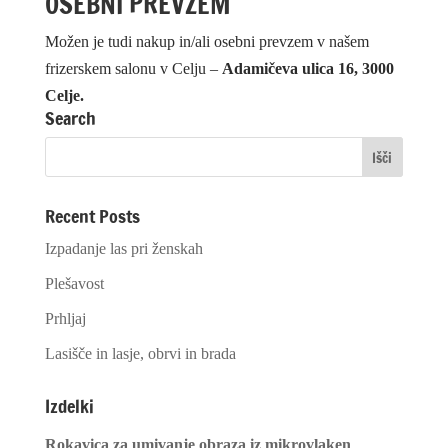
OSEBNI PREVZEM
Možen je tudi nakup in/ali osebni prevzem v našem
frizerskem salonu v Celju –
Adamičeva ulica 16, 3000
Celje.
Search
Recent Posts
Izpadanje las pri ženskah
Plešavost
Prhljaj
Lasišče in lasje, obrvi in brada
Izdelki
Rokavica za umivanje obraza iz mikrovlaken