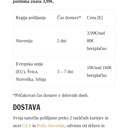
poštnina znaša 3,99€.
Regija pošiljanja
Čas dostave*
Cena [€]
3,99€/nad
Slovenija
2 dni
80€
brezplačno
Evropska unija
10€/nad 160€
(EU), Švica,
3 – 7 dni
brezplačno
Norveška, Srbija
*Pričakovan čas dostave v delovnih dneh.
DOSTAVA
Svoja naročila pošiljamo preko 2 različnih kurirjev in
sicer
GLS
in
Pošta Slovenije
, odvisno od države in