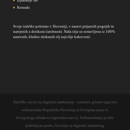
Izpadanje las
Kontakt
Svoje izdelke polnimo v Sloveniji, v naravi prijaznih pogojih in
narejenih z dotikom čarobnosti. Naša olja so sestavljena iz 100%
naravnih, hladno stiskanih olj najvišje kakovosti.
Naložbo vavčer za digitalni marketing – izdelava spletne trgovine
sofinancirata Republika Slovenija in Evropska unija iz
Evropskega sklada za regionalni razvoj. Sofinanciranje je bilo
pridobljeno preko Vavčerja za digitalni marketing.