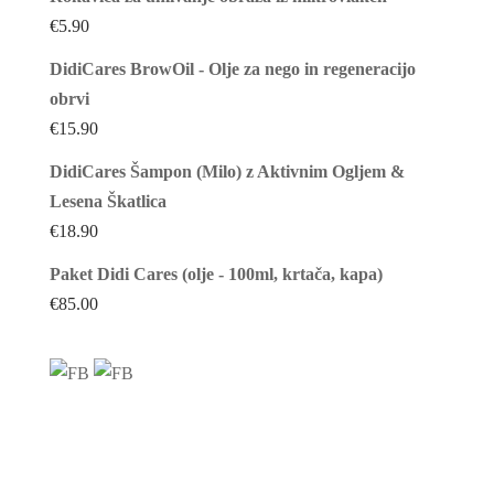
€
5.90
DidiCares BrowOil - Olje za nego in regeneracijo
obrvi
€
15.90
DidiCares Šampon (Milo) z Aktivnim Ogljem &
Lesena Škatlica
€
18.90
Paket Didi Cares (olje - 100ml, krtača, kapa)
€
85.00