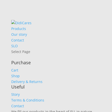
Products
Our story
Contact
SLO
Select Page
Purchase
Cart
Shop
Delivery & Returns
Useful
Story
Terms & Conditions
Contact
We fill our products in the heart of EU, in nature-