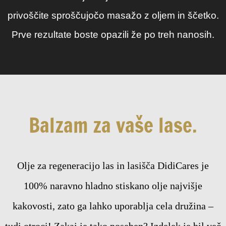
privoščite sproščujočo masažo z oljem in ščetko.
Prve rezultate boste opazili že po treh nanosih.
Balzam za vaše lase.
Olje za regeneracijo las in lasišča DidiCares je
100% naravno hladno stiskano olje najvišje
kakovosti, zato ga lahko uporablja cela družina –