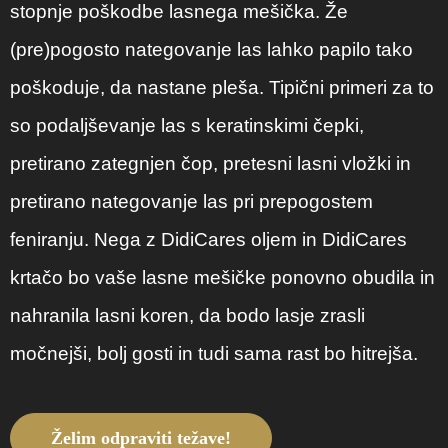
stopnje poškodbe lasnega mešička. Že
(pre)pogosto nategovanje las lahko papilo tako
poškoduje, da nastane pleša. Tipični primeri za to
so podaljševanje las s keratinskimi čepki,
pretirano zategnjen čop, pretesni lasni vložki in
pretirano nategovanje las pri prepogostem
feniranju. Nega z DidiCares oljem in DidiCares
krtačo bo vaše lasne mešičke ponovno obudila in
nahranila lasni koren, da bodo lasje zrasli
močnejši, bolj gosti in tudi sama rast bo hitrejša.
Želim odpraviti težave!