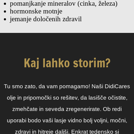
pomanjkanje mineralov (cinka, železa)
hormonske motnje
jemanje določenih zdravil
Kaj lahko storim?
Tu smo zato, da vam pomagamo! Naši DidiCares
olje in pripomočki so rešitev, da lasišče očistite,
zmehčate in seveda zregenerirate. Ob redi
uporabi bodo vaši lasje vidno bolj voljni, močni,
zdravi in hitreje daljši. Enkrat tedensko si