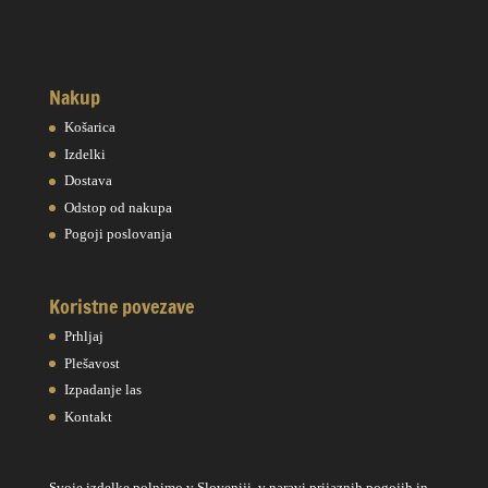
Nakup
Košarica
Izdelki
Dostava
Odstop od nakupa
Pogoji poslovanja
Koristne povezave
Prhljaj
Plešavost
Izpadanje las
Kontakt
Svoje izdelke polnimo v Sloveniji, v naravi prijaznih pogojih in