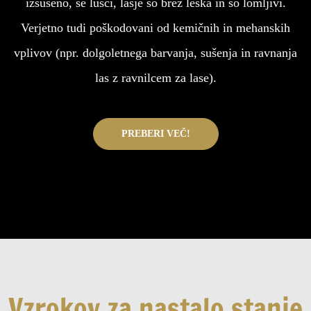
izsušeno, se lušči, lasje so brez leska in so lomljivi.
Verjetno tudi poškodovani od kemičnih in mehanskih
vplivov (npr. dolgoletnega barvanja, sušenja in ravnanja
las z ravnilcem za lase).
PREBERI VEČ!
Vzrokov za nastalo stanje