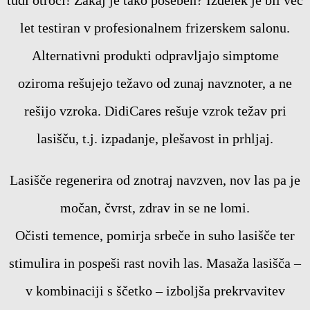
tudi otroci! Zakaj je tako poseben? Izdelek je bil več
let testiran v profesionalnem frizerskem salonu.
Alternativni produkti odpravljajo simptome
oziroma rešujejo težavo od zunaj navznoter, a ne
rešijo vzroka. DidiCares rešuje vzrok težav pri
lasišču, t.j. izpadanje, plešavost in prhljaj.
Lasišče regenerira od znotraj navzven, nov las pa je
močan, čvrst, zdrav in se ne lomi.
Očisti temence, pomirja srbeče in suho lasišče ter
stimulira in pospeši rast novih las. Masaža lasišča –
v kombinaciji s ščetko – izboljša prekrvavitev