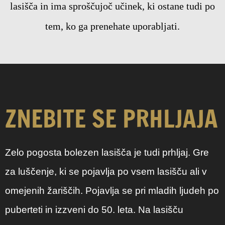
lasišča in ima sproščujoč učinek, ki ostane tudi po
tem, ko ga prenehate uporabljati.
ZNEBITE SE PRHLJAJA
Zelo pogosta bolezen lasišča je tudi prhljaj. Gre
za luščenje, ki se pojavlja po vsem lasišču ali v
omejenih žariščih. Pojavlja se pri mladih ljudeh po
puberteti in izzveni do 50. leta. Na lasišču