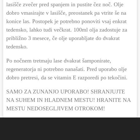
lasišče zvečer pred spanjem in pustite čez noč. Olje
dobro vmasirajte v lasišče, preostanek pa vtrite še na
konice las. Postopek je potrebno ponoviti vsaj enkrat
tedensko, lahko tudi večkrat. 100ml olja zadostuje za
približno 3 mesece, če olje uporabljate do dvakrat
tedensko.
Po nočnem tretmaju lase dvakrat šamponirate,
regeneratorja ni potrebno nanašati. Pred uporabo olje
dobro pretresi, da se vitamin E razporedi po tekočini.
SAMO ZA ZUNANJO UPORABO! SHRANJUJTE
NA SUHEM IN HLADNEM MESTU! HRANITE NA
MESTU NEDOSEGLJIVEM OTROKOM!